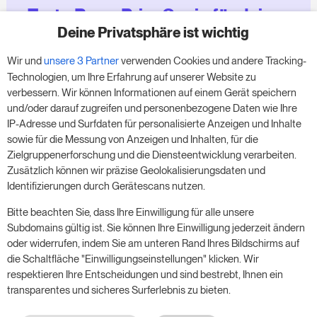
Teste RoomPriceGenie für deine
Zimmer
Deine Privatsphäre ist wichtig
Wir und
unsere 3 Partner
verwenden Cookies und andere Tracking-
Nutze unsere 14-tägige Testversion und steigere
Technologien, um Ihre Erfahrung auf unserer Website zu
deinen Umsatz jetzt – ganz ohne Verpflichtung.
verbessern. Wir können Informationen auf einem Gerät speichern
und/oder darauf zugreifen und personenbezogene Daten wie Ihre
Buche einen Termin, um deine kostenlose 14-
IP-Adresse und Surfdaten für personalisierte Anzeigen und Inhalte
tägige Testphase zu starten.
sowie für die Messung von Anzeigen und Inhalten, für die
Zielgruppenerforschung und die Diensteentwicklung verarbeiten.
Zusätzlich können wir präzise Geolokalisierungsdaten und
Identifizierungen durch Gerätescans nutzen.
Starte die kostenlose Testversion
Bitte beachten Sie, dass Ihre Einwilligung für alle unsere
Subdomains gültig ist. Sie können Ihre Einwilligung jederzeit ändern
oder widerrufen, indem Sie am unteren Rand Ihres Bildschirms auf
Ein Meeting buchen
die Schaltfläche "Einwilligungseinstellungen" klicken. Wir
respektieren Ihre Entscheidungen und sind bestrebt, Ihnen ein
transparentes und sicheres Surferlebnis zu bieten.