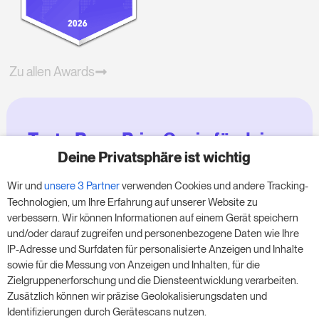
Zu allen Awards
Teste RoomPriceGenie für deine
Zimmer
Deine Privatsphäre ist wichtig
Wir und
unsere 3 Partner
verwenden Cookies und andere Tracking-
Nutze unsere 14-tägige Testversion und steigere
Technologien, um Ihre Erfahrung auf unserer Website zu
deinen Umsatz jetzt – ganz ohne Verpflichtung.
verbessern. Wir können Informationen auf einem Gerät speichern
und/oder darauf zugreifen und personenbezogene Daten wie Ihre
Buche einen Termin, um deine kostenlose 14-
IP-Adresse und Surfdaten für personalisierte Anzeigen und Inhalte
tägige Testphase zu starten.
sowie für die Messung von Anzeigen und Inhalten, für die
Zielgruppenerforschung und die Diensteentwicklung verarbeiten.
Zusätzlich können wir präzise Geolokalisierungsdaten und
Identifizierungen durch Gerätescans nutzen.