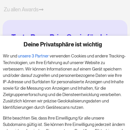
Zu allen Awards
Teste RoomPriceGenie für deine
Zimmer
Deine Privatsphäre ist wichtig
Wir und
unsere 3 Partner
verwenden Cookies und andere Tracking-
Nutze unsere 14-tägige Testversion und steigere
Technologien, um Ihre Erfahrung auf unserer Website zu
deinen Umsatz jetzt – ganz ohne Verpflichtung.
verbessern. Wir können Informationen auf einem Gerät speichern
und/oder darauf zugreifen und personenbezogene Daten wie Ihre
Buche einen Termin, um deine kostenlose 14-
IP-Adresse und Surfdaten für personalisierte Anzeigen und Inhalte
tägige Testphase zu starten.
sowie für die Messung von Anzeigen und Inhalten, für die
Zielgruppenerforschung und die Diensteentwicklung verarbeiten.
Zusätzlich können wir präzise Geolokalisierungsdaten und
Identifizierungen durch Gerätescans nutzen.
Starte die kostenlose Testversion
Bitte beachten Sie, dass Ihre Einwilligung für alle unsere
Subdomains gültig ist. Sie können Ihre Einwilligung jederzeit ändern