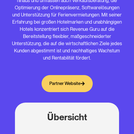
hinaus und umfassen auch Verkaufsberatung, die
Optimierung der Onlinepräsenz, Softwarelösungen
und Unterstützung für Ferienvermietungen. Mit seiner
Erfahrung bei großen Hotelmarken und unabhängigen
Hotels konzentriert sich Revenue Guru auf die
Bereitstellung flexibler, maßgeschneiderter
Unterstützung, die auf die wirtschaftlichen Ziele jedes
Kunden abgestimmt ist und nachhaltiges Wachstum
und Rentabilität fördert.
Partner Website
Übersicht