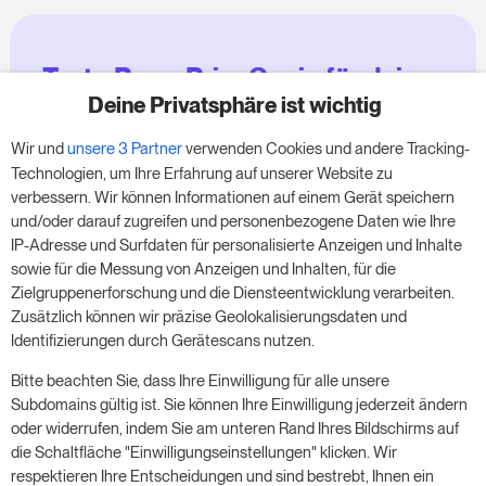
Teste RoomPriceGenie für deine
Zimmer
Deine Privatsphäre ist wichtig
Wir und
unsere 3 Partner
verwenden Cookies und andere Tracking-
Nutze unsere 14-tägige Testversion und steigere
Technologien, um Ihre Erfahrung auf unserer Website zu
deinen Umsatz jetzt – ganz ohne Verpflichtung.
verbessern. Wir können Informationen auf einem Gerät speichern
und/oder darauf zugreifen und personenbezogene Daten wie Ihre
Buche einen Termin, um deine kostenlose 14-
IP-Adresse und Surfdaten für personalisierte Anzeigen und Inhalte
tägige Testphase zu starten.
sowie für die Messung von Anzeigen und Inhalten, für die
Zielgruppenerforschung und die Diensteentwicklung verarbeiten.
Zusätzlich können wir präzise Geolokalisierungsdaten und
Identifizierungen durch Gerätescans nutzen.
Starte die kostenlose Testversion
Bitte beachten Sie, dass Ihre Einwilligung für alle unsere
Subdomains gültig ist. Sie können Ihre Einwilligung jederzeit ändern
oder widerrufen, indem Sie am unteren Rand Ihres Bildschirms auf
Ein Meeting buchen
die Schaltfläche "Einwilligungseinstellungen" klicken. Wir
respektieren Ihre Entscheidungen und sind bestrebt, Ihnen ein