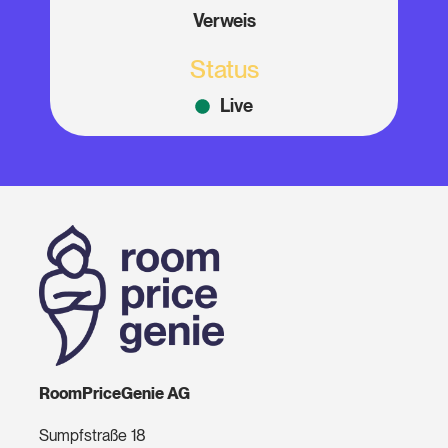
Verweis
Status
Live
RoomPriceGenie AG
Sumpfstraße 18