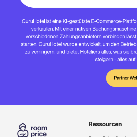
GuruHotel ist eine KI-gestützte E-Commerce-Plattfor
verkaufen. Mit einer nativen Buchungsmaschine u
verschiedenen Zahlungsanbietern verbinden lässt,
starten. GuruHotel wurde entwickelt, um den Betrie
zu verringern, und bietet Hoteliers alles, was sie 
steigern - alles auf
Partner We
Ressourcen