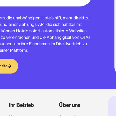
m, die unabhängigen Hotels hilft, mehr direkt zu
nd einer Zahlungs-API, die sich nahtlos mit
 können Hotels sofort automatisierte Websites
b zu vereinfachen und die Abhängigkeit von OTAs
brauchen, um ihre Einnahmen im Direktvertrieb zu
 einer Plattform.
bsite
Ihr Betrieb
Über uns