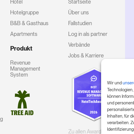
Hotel
Startseite
Hotelgruppe
Über uns
B&B & Gasthaus
Fallstudien
Apartments
Log in als partner
Verbände
Produkt
Jobs & Karriere
Revenue
Management
System
Wir und
unser
Technologien,
können Inform
und personenb
personalisier
Inhalten, für
ng
verarbeiten. 
Identifizieru
Zu allen Awards