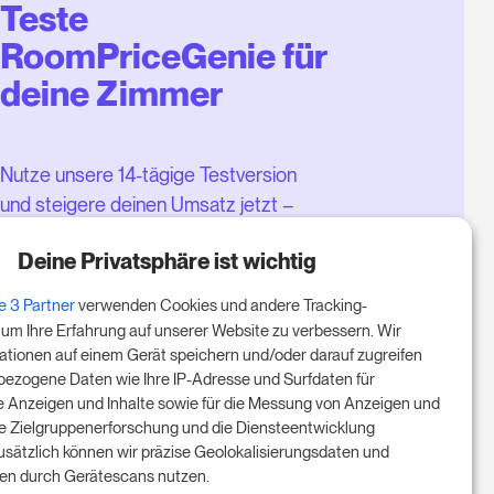
Teste
RoomPriceGenie für
deine Zimmer
Nutze unsere 14-tägige Testversion
und steigere deinen Umsatz jetzt –
ganz ohne Verpflichtung.
Deine Privatsphäre ist wichtig
Buche einen Termin, um deine
e 3 Partner
verwenden Cookies und andere Tracking-
kostenlose 14-tägige Testphase
 um Ihre Erfahrung auf unserer Website zu verbessern. Wir
zu starten.
ationen auf einem Gerät speichern und/oder darauf zugreifen
ezogene Daten wie Ihre IP-Adresse und Surfdaten für
te Anzeigen und Inhalte sowie für die Messung von Anzeigen und
 die Zielgruppenerforschung und die Diensteentwicklung
Starte die kostenlose Testversion
Zusätzlich können wir präzise Geolokalisierungsdaten und
ngen durch Gerätescans nutzen.