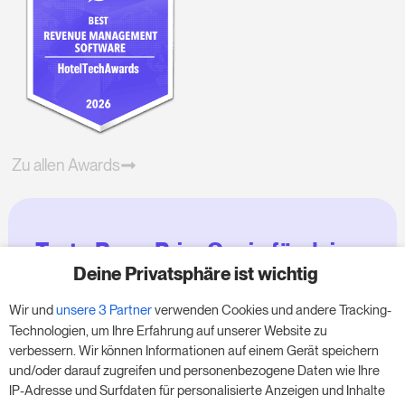
Zu allen Awards
Teste RoomPriceGenie für deine
Zimmer
Deine Privatsphäre ist wichtig
Wir und
unsere 3 Partner
verwenden Cookies und andere Tracking-
Nutze unsere 14-tägige Testversion und steigere
Technologien, um Ihre Erfahrung auf unserer Website zu
deinen Umsatz jetzt – ganz ohne Verpflichtung.
verbessern. Wir können Informationen auf einem Gerät speichern
und/oder darauf zugreifen und personenbezogene Daten wie Ihre
Buche einen Termin, um deine kostenlose 14-
IP-Adresse und Surfdaten für personalisierte Anzeigen und Inhalte