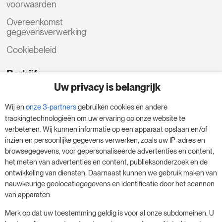
voorwaarden
Overeenkomst
gegevensverwerking
Cookiebeleid
Bedrijf
Uw privacy is belangrijk
Home
Wij en
onze 3-partners
gebruiken cookies en andere
Over ons
trackingtechnologieën om uw ervaring op onze website te
verbeteren. Wij kunnen informatie op een apparaat opslaan en/of
Casestudies
inzien en persoonlijke gegevens verwerken, zoals uw IP-adres en
Inloggen voor
browsegegevens, voor gepersonaliseerde advertenties en content,
partners
het meten van advertenties en content, publieksonderzoek en de
ontwikkeling van diensten. Daarnaast kunnen we gebruik maken van
Verenigingen
nauwkeurige geolocatiegegevens en identificatie door het scannen
van apparaten.
Vacatures
Merk op dat uw toestemming geldig is voor al onze subdomeinen. U