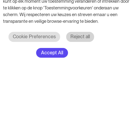
kunt op elk moment uw toestemming veranderen of intrekken door
te klikken op de knop 'Toestemmingvoorkeuren' onderaan uw
scherm. Wij respecteren uw keuzes en streven ernaar u een
transparante en veilige browse-ervaring te bieden.
Cookie Preferences
Reject all
Accept All
Bekijk alle awards
Probeer RoomPriceGenie voor
jouw bedrijf
Maak gebruik van onze 14-daagse proefversie
en geef je bedrijf een boost - zonder