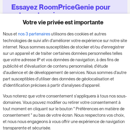
Essayez RoomPriceGenie pour
votre entreprise
Votre vie privée est importante
Profitez de notre version d'essai de 14 jours et
Nous et
nos 3 partenaires
utilisons des cookies et autres
donnez un coup de fouet à votre entreprise,
technologies de suivi afin d'améliorer votre expérience sur notre site
sans aucune obligation.
internet. Nous sommes susceptibles de stocker et/ou d'enregistrer
sur un appareil et de traiter certaines données personnelles telles
Réservez une réunion pour commencer votre
que votre adresse IP et vos données de navigation, à des fins de
essai gratuit de 14 jours.
publicité et d'évaluation de contenu personnalisé, d'étude
d'audience et de développement de services. Nous sommes d'autre
part susceptibles d'utiliser des données de géolocalisation et
d'identification précises à partir d'analyses d'appareil.
Commencer l'essai gratuit
Vous noterez que votre consentement s'appliquera à tous nos sous-
domaines. Vous pouvez modifier ou retirer votre consentement à
tout moment en cliquant sur le bouton " Préférences en matière de
Prenez rendez-vous
consentement " au bas de votre écran. Nous respectons vos choix,
et nous nous engageons à vous offrir une expérience de navigation
transparente et sécurisée.