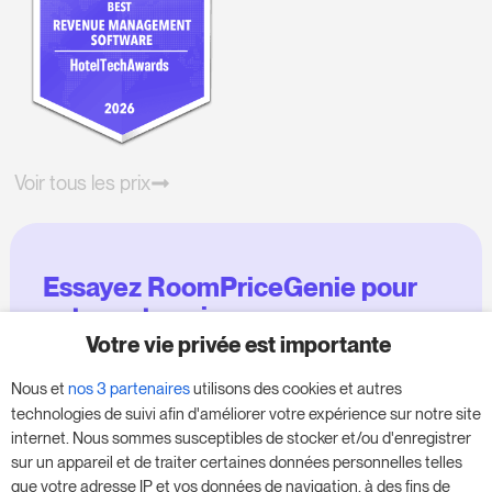
Voir tous les prix
Essayez RoomPriceGenie pour
votre entreprise
Votre vie privée est importante
Profitez de notre version d'essai de 14 jours et
Nous et
nos 3 partenaires
utilisons des cookies et autres
donnez un coup de fouet à votre entreprise,
technologies de suivi afin d'améliorer votre expérience sur notre site
sans aucune obligation.
internet. Nous sommes susceptibles de stocker et/ou d'enregistrer
sur un appareil et de traiter certaines données personnelles telles
Réservez une réunion pour commencer votre
que votre adresse IP et vos données de navigation, à des fins de