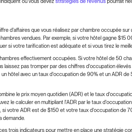
 indiquent où vous devez
stratégies de revenus
pourrait né
iffre d'affaires que vous réalisez par chambre occupée sur u
chambres vendues. Par exemple, si votre hôtel gagne $15 0
r si votre tarification est adéquate et si vous tirez le meil
ambres effectivement occupées. Si votre hôtel de 50 cha
 laissez pas tromper par des chiffres d'occupation élevés 
mple, un hôtel avec un taux d'occupation de 90% et un ADR d
mbine le prix moyen quotidien (ADR) et le taux d'occupation 
z le calculer en multipliant l'ADR par le taux d'occupation
 si votre ADR est de $150 et votre taux d'occupation de 
la demande.
re ces trois indicateurs pour mettre en place une stratégie c