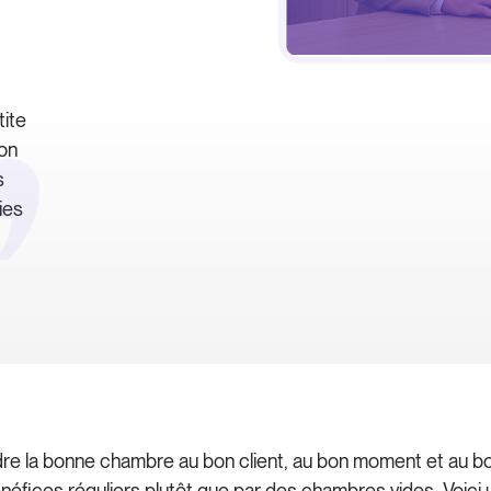
tite
ion
s
ies
re la bonne chambre au bon client, au bon moment et au bon
 bénéfices réguliers plutôt que par des chambres vides. Voici