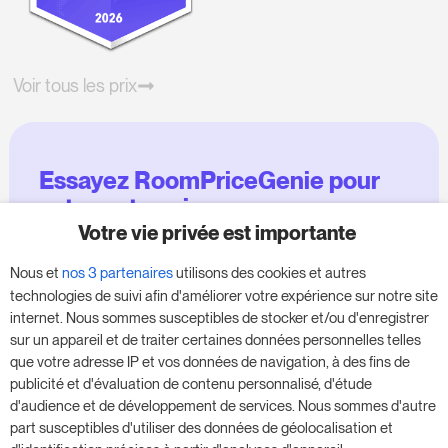
Voir tous les prix
Essayez RoomPriceGenie pour
votre entreprise
Votre vie privée est importante
Profitez de notre version d'essai de 14 jours et
Nous et
nos 3 partenaires
utilisons des cookies et autres
donnez un coup de fouet à votre entreprise,
technologies de suivi afin d'améliorer votre expérience sur notre site
sans aucune obligation.
internet. Nous sommes susceptibles de stocker et/ou d'enregistrer
sur un appareil et de traiter certaines données personnelles telles
Réservez une réunion pour commencer votre
que votre adresse IP et vos données de navigation, à des fins de
essai gratuit de 14 jours.
publicité et d'évaluation de contenu personnalisé, d'étude
d'audience et de développement de services. Nous sommes d'autre
part susceptibles d'utiliser des données de géolocalisation et