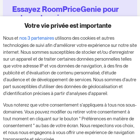
Essayez RoomPriceGenie pour
votre entreprise
Votre vie privée est importante
Profitez de notre version d'essai de 14 jours et
Nous et
nos 3 partenaires
utilisons des cookies et autres
donnez un coup de fouet à votre entreprise,
technologies de suivi afin d'améliorer votre expérience sur notre site
sans aucune obligation.
internet. Nous sommes susceptibles de stocker et/ou d'enregistrer
sur un appareil et de traiter certaines données personnelles telles
Réservez une réunion pour commencer votre
que votre adresse IP et vos données de navigation, à des fins de
essai gratuit de 14 jours.
publicité et d'évaluation de contenu personnalisé, d'étude
d'audience et de développement de services. Nous sommes d'autre
part susceptibles d'utiliser des données de géolocalisation et
d'identification précises à partir d'analyses d'appareil.
Commencer l'essai gratuit
Vous noterez que votre consentement s'appliquera à tous nos sous-
domaines. Vous pouvez modifier ou retirer votre consentement à
tout moment en cliquant sur le bouton " Préférences en matière de
Prenez rendez-vous
consentement " au bas de votre écran. Nous respectons vos choix,
et nous nous engageons à vous offrir une expérience de navigation
transparente et sécurisée.