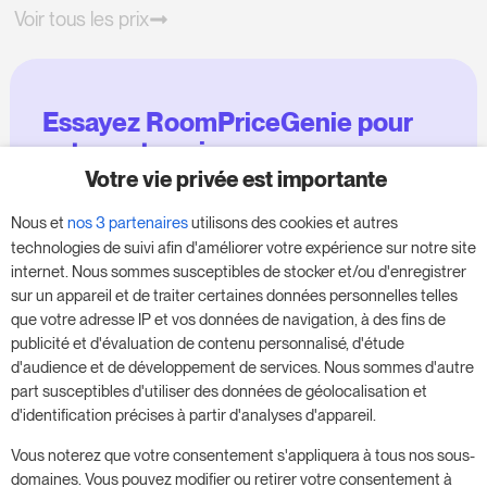
Voir tous les prix
Essayez RoomPriceGenie pour
votre entreprise
Votre vie privée est importante
Profitez de notre version d'essai de 14 jours et
Nous et
nos 3 partenaires
utilisons des cookies et autres
donnez un coup de fouet à votre entreprise,
technologies de suivi afin d'améliorer votre expérience sur notre site
sans aucune obligation.
internet. Nous sommes susceptibles de stocker et/ou d'enregistrer
sur un appareil et de traiter certaines données personnelles telles
Réservez une réunion pour commencer votre
que votre adresse IP et vos données de navigation, à des fins de
essai gratuit de 14 jours.
publicité et d'évaluation de contenu personnalisé, d'étude
d'audience et de développement de services. Nous sommes d'autre
part susceptibles d'utiliser des données de géolocalisation et
d'identification précises à partir d'analyses d'appareil.
Commencer l'essai gratuit
Vous noterez que votre consentement s'appliquera à tous nos sous-
domaines. Vous pouvez modifier ou retirer votre consentement à