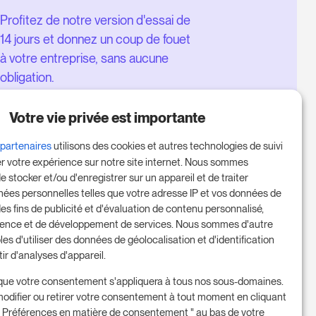
Profitez de notre version d'essai de
14 jours et donnez un coup de fouet
à votre entreprise, sans aucune
obligation.
Réservez une réunion pour
Votre vie privée est importante
commencer votre essai gratuit de
14 jours.
 partenaires
utilisons des cookies et autres technologies de suivi
er votre expérience sur notre site internet. Nous sommes
e stocker et/ou d'enregistrer sur un appareil et de traiter
nées personnelles telles que votre adresse IP et vos données de
Commencer l'essai gratuit
des fins de publicité et d'évaluation de contenu personnalisé,
ience et de développement de services. Nous sommes d'autre
les d'utiliser des données de géolocalisation et d'identification
tir d'analyses d'appareil.
Prenez rendez-vous
que votre consentement s'appliquera à tous nos sous-domaines.
odifier ou retirer votre consentement à tout moment en cliquant
 " Préférences en matière de consentement " au bas de votre