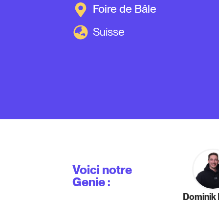
Foire de Bâle
Suisse
Voici notre
Genie :
Dominik