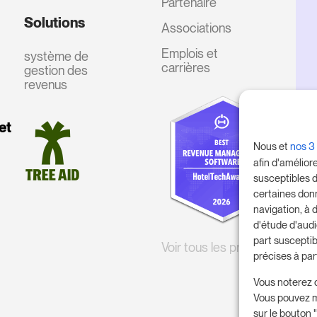
Partenaire
Solutions
Associations
Emplois et
système de
carrières
gestion des
revenus
et
Nous et
nos 3
afin d'amélior
susceptibles d
certaines don
navigation, à 
d'étude d'aud
part susceptib
Voir tous les prix
précises à par
Vous noterez 
Vous pouvez m
sur le bouton