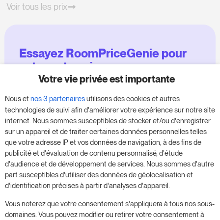
Voir tous les prix
Essayez RoomPriceGenie pour
votre entreprise
Votre vie privée est importante
Profitez de notre version d'essai de 14 jours et
Nous et
nos 3 partenaires
utilisons des cookies et autres
donnez un coup de fouet à votre entreprise,
technologies de suivi afin d'améliorer votre expérience sur notre site
sans aucune obligation.
internet. Nous sommes susceptibles de stocker et/ou d'enregistrer
sur un appareil et de traiter certaines données personnelles telles
Réservez une réunion pour commencer votre
que votre adresse IP et vos données de navigation, à des fins de
essai gratuit de 14 jours.
publicité et d'évaluation de contenu personnalisé, d'étude
d'audience et de développement de services. Nous sommes d'autre
part susceptibles d'utiliser des données de géolocalisation et
d'identification précises à partir d'analyses d'appareil.
Commencer l'essai gratuit
Vous noterez que votre consentement s'appliquera à tous nos sous-
domaines. Vous pouvez modifier ou retirer votre consentement à