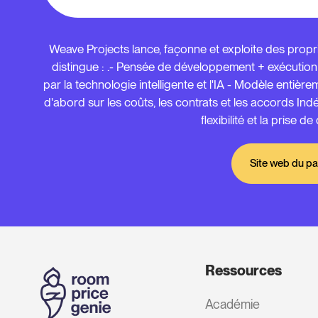
Weave Projects lance, façonne et exploite des propri
distingue : .- Pensée de développement + exécution 
par la technologie intelligente et l'IA - Modèle entière
d'abord sur les coûts, les contrats et les accords In
flexibilité et la prise d
Site web du pa
Ressources
Académie