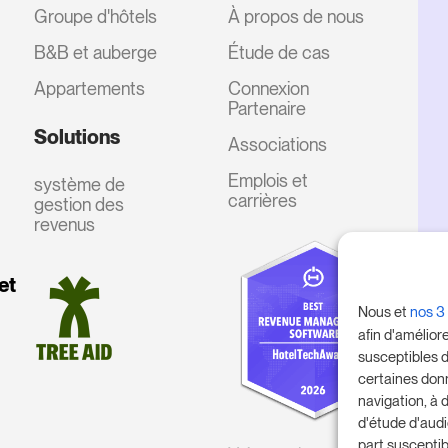
Groupe d'hôtels
À propos de nous
B&B et auberge
Étude de cas
Appartements
Connexion
Partenaire
Solutions
Associations
Emplois et
système de
carrières
gestion des
revenus
et
Nous et
nos 3
afin d'amélior
susceptibles d
certaines don
navigation, à 
d'étude d'aud
part susceptib