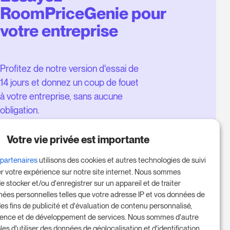
RoomPriceGenie pour
votre entreprise
Profitez de notre version d'essai de
14 jours et donnez un coup de fouet
à votre entreprise, sans aucune
obligation.
Réservez une réunion pour
Votre vie privée est importante
commencer votre essai gratuit de
14 jours.
 partenaires
utilisons des cookies et autres technologies de suivi
er votre expérience sur notre site internet. Nous sommes
e stocker et/ou d'enregistrer sur un appareil et de traiter
nées personnelles telles que votre adresse IP et vos données de
Commencer l'essai gratuit
des fins de publicité et d'évaluation de contenu personnalisé,
ience et de développement de services. Nous sommes d'autre
les d'utiliser des données de géolocalisation et d'identification