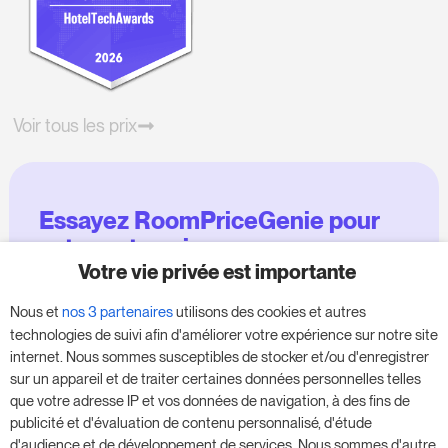
Voir tous les prix
Essayez RoomPriceGenie pour
votre entreprise
Votre vie privée est importante
Profitez de notre version d'essai de 14 jours et
Nous et
nos 3 partenaires
utilisons des cookies et autres
donnez un coup de fouet à votre entreprise,
technologies de suivi afin d'améliorer votre expérience sur notre site
sans aucune obligation.
internet. Nous sommes susceptibles de stocker et/ou d'enregistrer
sur un appareil et de traiter certaines données personnelles telles
Réservez une réunion pour commencer votre
que votre adresse IP et vos données de navigation, à des fins de
essai gratuit de 14 jours.
publicité et d'évaluation de contenu personnalisé, d'étude
d'audience et de développement de services. Nous sommes d'autre