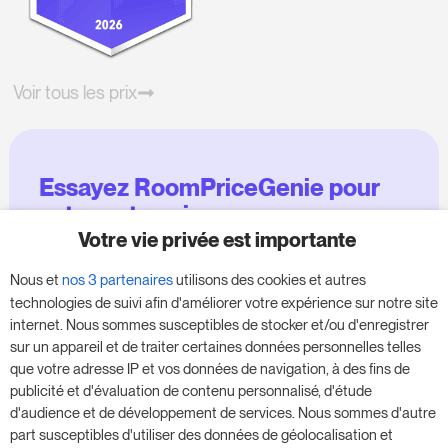
Voir tous les prix
Essayez RoomPriceGenie pour
votre entreprise
Votre vie privée est importante
Profitez de notre version d'essai de 14 jours et
Nous et
nos 3 partenaires
utilisons des cookies et autres
donnez un coup de fouet à votre entreprise,
technologies de suivi afin d'améliorer votre expérience sur notre site
sans aucune obligation.
internet. Nous sommes susceptibles de stocker et/ou d'enregistrer
sur un appareil et de traiter certaines données personnelles telles
Réservez une réunion pour commencer votre
que votre adresse IP et vos données de navigation, à des fins de
essai gratuit de 14 jours.
publicité et d'évaluation de contenu personnalisé, d'étude
d'audience et de développement de services. Nous sommes d'autre
part susceptibles d'utiliser des données de géolocalisation et