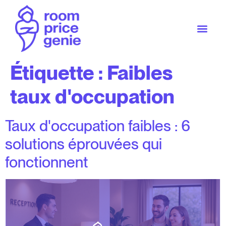
Étiquette :
Faibles
taux d'occupation
Taux d'occupation faibles : 6
solutions éprouvées qui
fonctionnent