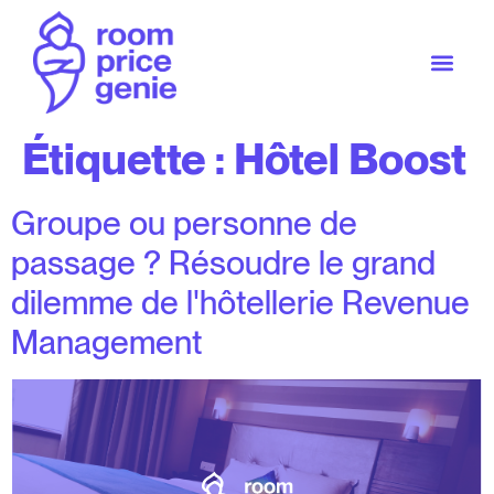
Étiquette :
Hôtel Boost
Groupe ou personne de
passage ? Résoudre le grand
dilemme de l'hôtellerie Revenue
Management