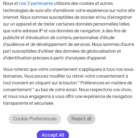
Nous et
nos 3 partenaires
utilisons des cookies et autres
donnez un coup de fouet à votre entreprise,
technologies de suivi afin d'améliorer votre expérience sur notre site
sans aucune obligation.
internet. Nous sommes susceptibles de stocker et/ou d'enregistrer
sur un appareil et de traiter certaines données personnelles telles
Réservez une réunion pour commencer votre
que votre adresse IP et vos données de navigation, à des fins de
essai gratuit de 14 jours.
publicité et d'évaluation de contenu personnalisé, d'étude
d'audience et de développement de services. Nous sommes d'autre
part susceptibles d'utiliser des données de géolocalisation et
d'identification précises à partir d'analyses d'appareil.
Commencer l'essai gratuit
Vous noterez que votre consentement s'appliquera à tous nos sous-
domaines. Vous pouvez modifier ou retirer votre consentement à
tout moment en cliquant sur le bouton " Préférences en matière de
Prenez rendez-vous
consentement " au bas de votre écran. Nous respectons vos choix,
et nous nous engageons à vous offrir une expérience de navigation
transparente et sécurisée.
Cookie Preferences
Reject all
Accept All