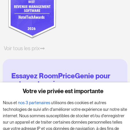
Voir tous les prix
Essayez RoomPriceGenie pour
votre entreprise
Votre vie privée est importante
Profitez de notre version d'essai de 14 jours et
Nous et
nos 3 partenaires
utilisons des cookies et autres
donnez un coup de fouet à votre entreprise,
technologies de suivi afin d'améliorer votre expérience sur notre site
sans aucune obligation.
internet. Nous sommes susceptibles de stocker et/ou d'enregistrer
sur un appareil et de traiter certaines données personnelles telles
Réservez une réunion pour commencer votre
que votre adresse IP et vos données de navigation, à des fins de