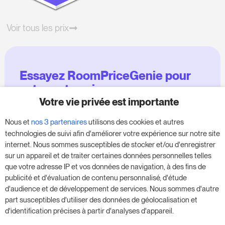
Voir tous les prix
Essayez RoomPriceGenie pour
votre entreprise
Votre vie privée est importante
Profitez de notre version d'essai de 14 jours et
Nous et
nos 3 partenaires
utilisons des cookies et autres
donnez un coup de fouet à votre entreprise,
technologies de suivi afin d'améliorer votre expérience sur notre site
sans aucune obligation.
internet. Nous sommes susceptibles de stocker et/ou d'enregistrer
sur un appareil et de traiter certaines données personnelles telles
Réservez une réunion pour commencer votre
que votre adresse IP et vos données de navigation, à des fins de
essai gratuit de 14 jours.
publicité et d'évaluation de contenu personnalisé, d'étude
d'audience et de développement de services. Nous sommes d'autre
part susceptibles d'utiliser des données de géolocalisation et
d'identification précises à partir d'analyses d'appareil.
Commencer l'essai gratuit