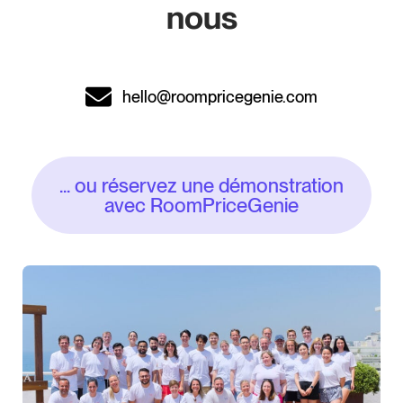
nous
hello@roompricegenie.com
... ou réservez une démonstration
avec RoomPriceGenie