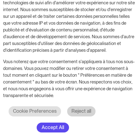
donnez un coup de fouet à votre entreprise,
technologies de suivi afin d'améliorer votre expérience sur notre site
sans aucune obligation.
internet. Nous sommes susceptibles de stocker et/ou d'enregistrer
sur un appareil et de traiter certaines données personnelles telles
Réservez une réunion pour commencer votre
que votre adresse IP et vos données de navigation, à des fins de
essai gratuit de 14 jours.
publicité et d'évaluation de contenu personnalisé, d'étude
d'audience et de développement de services. Nous sommes d'autre
part susceptibles d'utiliser des données de géolocalisation et
d'identification précises à partir d'analyses d'appareil.
Commencer l'essai gratuit
Vous noterez que votre consentement s'appliquera à tous nos sous-
domaines. Vous pouvez modifier ou retirer votre consentement à
tout moment en cliquant sur le bouton " Préférences en matière de
Prenez rendez-vous
consentement " au bas de votre écran. Nous respectons vos choix,
et nous nous engageons à vous offrir une expérience de navigation
transparente et sécurisée.
Cookie Preferences
Reject all
Accept All
© 2017 - 2026. Tous droits réservés. RoomPriceGenie AG