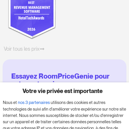
Voir tous les prix
Essayez RoomPriceGenie pour
votre entreprise
Votre vie privée est importante
Profitez de notre version d'essai de 14 jours et
Nous et
nos 3 partenaires
utilisons des cookies et autres
donnez un coup de fouet à votre entreprise,
technologies de suivi afin d'améliorer votre expérience sur notre site
sans aucune obligation.
internet. Nous sommes susceptibles de stocker et/ou d'enregistrer
sur un appareil et de traiter certaines données personnelles telles
Réservez une réunion pour commencer votre
que votre adresse IP et vos données de navigation, à des fins de