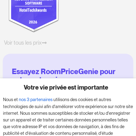
Voir tous les prix
Essayez RoomPriceGenie pour
votre entreprise
Votre vie privée est importante
Profitez de notre version d'essai de 14 jours et
Nous et
nos 3 partenaires
utilisons des cookies et autres
donnez un coup de fouet à votre entreprise,
technologies de suivi afin d'améliorer votre expérience sur notre site
sans aucune obligation.
internet. Nous sommes susceptibles de stocker et/ou d'enregistrer
sur un appareil et de traiter certaines données personnelles telles
Réservez une réunion pour commencer votre
que votre adresse IP et vos données de navigation, à des fins de
essai gratuit de 14 jours.
publicité et d'évaluation de contenu personnalisé, d'étude