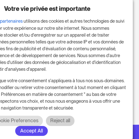
Réservez une réunion pour
Votre vie privée est importante
commencer votre essai gratuit de
14 jours.
 partenaires
utilisons des cookies et autres technologies de suivi
er votre expérience sur notre site internet. Nous sommes
e stocker et/ou d'enregistrer sur un appareil et de traiter
nées personnelles telles que votre adresse IP et vos données de
Commencer l'essai gratuit
des fins de publicité et d'évaluation de contenu personnalisé,
ience et de développement de services. Nous sommes d'autre
les d'utiliser des données de géolocalisation et d'identification
tir d'analyses d'appareil.
Prenez rendez-vous
que votre consentement s'appliquera à tous nos sous-domaines.
odifier ou retirer votre consentement à tout moment en cliquant
 " Préférences en matière de consentement " au bas de votre
espectons vos choix, et nous nous engageons à vous offrir une
 navigation transparente et sécurisée.
okie Preferences
Reject all
Accept All
 2026. Tous droits réservés. RoomPriceGenie AG