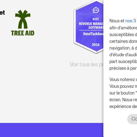
et
Nous et
nos 3
afin d'amélior
susceptibles d
certaines don
navigation, à 
d'étude d'aud
part susceptib
Voir tous les prix
précises à par
Vous noterez 
Vous pouvez m
sur le bouton
écran. Nous r
expérience de
Co
© 2017 -