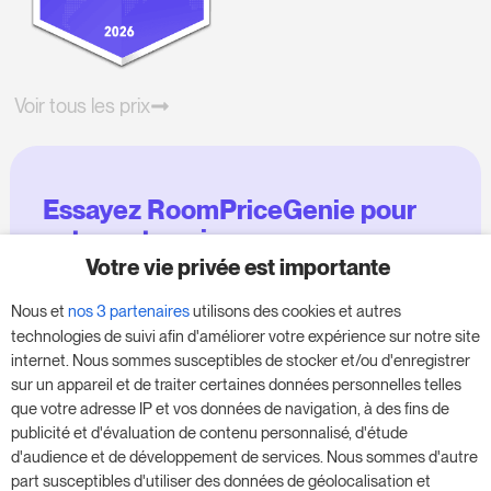
Voir tous les prix
Essayez RoomPriceGenie pour
votre entreprise
Votre vie privée est importante
Profitez de notre version d'essai de 14 jours et
Nous et
nos 3 partenaires
utilisons des cookies et autres
donnez un coup de fouet à votre entreprise,
technologies de suivi afin d'améliorer votre expérience sur notre site
sans aucune obligation.
internet. Nous sommes susceptibles de stocker et/ou d'enregistrer
sur un appareil et de traiter certaines données personnelles telles
Réservez une réunion pour commencer votre
que votre adresse IP et vos données de navigation, à des fins de
essai gratuit de 14 jours.
publicité et d'évaluation de contenu personnalisé, d'étude
d'audience et de développement de services. Nous sommes d'autre
part susceptibles d'utiliser des données de géolocalisation et