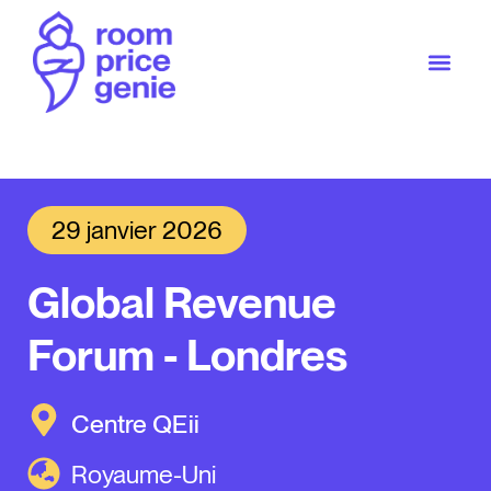
29 janvier 2026
Global Revenue
Forum - Londres
Centre QEii
Royaume-Uni