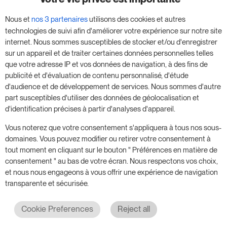
Profitez de notre version d'essai de 14 jours et
Nous et
nos 3 partenaires
utilisons des cookies et autres
donnez un coup de fouet à votre entreprise,
technologies de suivi afin d'améliorer votre expérience sur notre site
sans aucune obligation.
internet. Nous sommes susceptibles de stocker et/ou d'enregistrer
sur un appareil et de traiter certaines données personnelles telles
Réservez une réunion pour commencer votre
que votre adresse IP et vos données de navigation, à des fins de
essai gratuit de 14 jours.
publicité et d'évaluation de contenu personnalisé, d'étude
d'audience et de développement de services. Nous sommes d'autre
part susceptibles d'utiliser des données de géolocalisation et
d'identification précises à partir d'analyses d'appareil.
Commencer l'essai gratuit
Vous noterez que votre consentement s'appliquera à tous nos sous-
domaines. Vous pouvez modifier ou retirer votre consentement à
tout moment en cliquant sur le bouton " Préférences en matière de
Prenez rendez-vous
consentement " au bas de votre écran. Nous respectons vos choix,
et nous nous engageons à vous offrir une expérience de navigation
transparente et sécurisée.
Cookie Preferences
Reject all