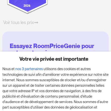
Voir tous les prix
Essayez RoomPriceGenie pour
votre entreprise
Votre vie privée est importante
Profitez de notre version d'essai de 14 jours et
Nous et
nos 3 partenaires
utilisons des cookies et autres
donnez un coup de fouet à votre entreprise,
technologies de suivi afin d'améliorer votre expérience sur notre site
sans aucune obligation.
internet. Nous sommes susceptibles de stocker et/ou d'enregistrer
sur un appareil et de traiter certaines données personnelles telles
Réservez une réunion pour commencer votre
que votre adresse IP et vos données de navigation, à des fins de
essai gratuit de 14 jours.
publicité et d'évaluation de contenu personnalisé, d'étude
d'audience et de développement de services. Nous sommes d'autre
part susceptibles d'utiliser des données de géolocalisation et