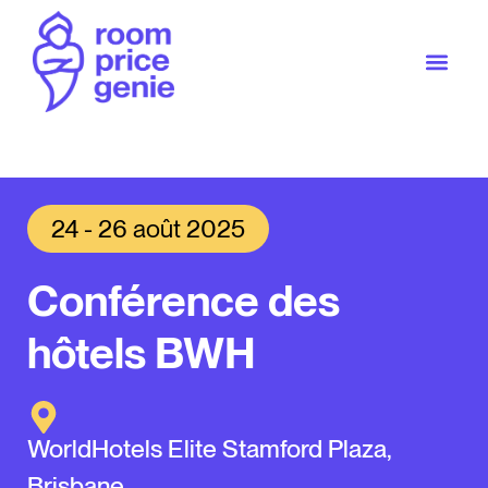
24 - 26 août 2025
Conférence des
hôtels BWH
WorldHotels Elite Stamford Plaza,
Brisbane