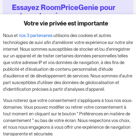
Essayez RoomPriceGenie pour
votre entreprise
Votre vie privée est importante
Profitez de notre version d'essai de 14 jours et
Nous et
nos 3 partenaires
utilisons des cookies et autres
donnez un coup de fouet à votre entreprise,
technologies de suivi afin d'améliorer votre expérience sur notre site
sans aucune obligation.
internet. Nous sommes susceptibles de stocker et/ou d'enregistrer
sur un appareil et de traiter certaines données personnelles telles
Réservez une réunion pour commencer votre
que votre adresse IP et vos données de navigation, à des fins de
essai gratuit de 14 jours.
publicité et d'évaluation de contenu personnalisé, d'étude
d'audience et de développement de services. Nous sommes d'autre
part susceptibles d'utiliser des données de géolocalisation et
d'identification précises à partir d'analyses d'appareil.
Commencer l'essai gratuit
Vous noterez que votre consentement s'appliquera à tous nos sous-
domaines. Vous pouvez modifier ou retirer votre consentement à
tout moment en cliquant sur le bouton " Préférences en matière de
Prenez rendez-vous
consentement " au bas de votre écran. Nous respectons vos choix,
et nous nous engageons à vous offrir une expérience de navigation
transparente et sécurisée.