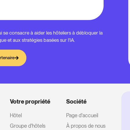
se consacre à aider les hôteliers à débloquer la
ue et aux stratégies basées sur l'IA.
rtenaire
Votre propriété
Société
Hôtel
Page d'accueil
Groupe d'hôtels
À propos de nous