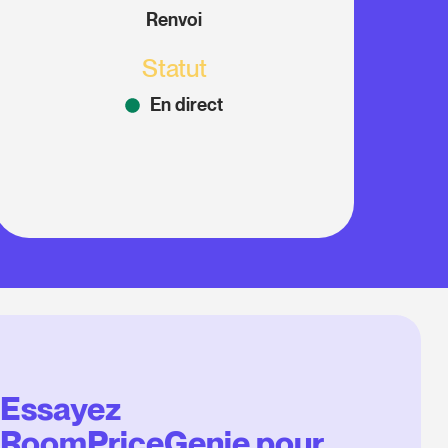
Renvoi
Statut
En direct
Essayez
RoomPriceGenie pour