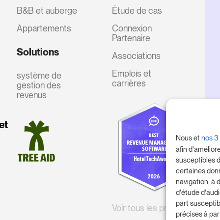
B&B et auberge
Étude de cas
Appartements
Connexion
Partenaire
Solutions
Associations
Emplois et
système de
carrières
gestion des
revenus
et
Nous et
nos 3
afin d'amélior
susceptibles d
certaines don
navigation, à 
d'étude d'aud
part susceptib
Voir tous les prix
précises à par