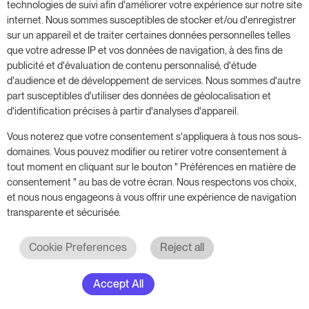
technologies de suivi afin d'améliorer votre expérience sur notre site
encore."
internet. Nous sommes susceptibles de stocker et/ou d'enregistrer
CTA - call to action (appel à
sur un appareil et de traiter certaines données personnelles telles
l'action) :
Fournir des liens pour
que votre adresse IP et vos données de navigation, à des fins de
obtenir plus d'informations ou pour
publicité et d'évaluation de contenu personnalisé, d'étude
réserver des chambres, afin d'aligner
d'audience et de développement de services. Nous sommes d'autre
part susceptibles d'utiliser des données de géolocalisation et
le séjour sur l'exploration de ces
d'identification précises à partir d'analyses d'appareil.
attractions.
Vous noterez que votre consentement s'appliquera à tous nos sous-
domaines. Vous pouvez modifier ou retirer votre consentement à
La présentation d'attractions locales améliore non
tout moment en cliquant sur le bouton " Préférences en matière de
seulement l'expérience du client, mais aussi le
consentement " au bas de votre écran. Nous respectons vos choix,
référencement local. L'utilisation de mots-clés
et nous nous engageons à vous offrir une expérience de navigation
transparente et sécurisée.
basés sur la localisation attire les clients
intéressés par les attractions à proximité, ce qui
Cookie Preferences
Reject all
permet d'augmenter les possibilités de
réservation.
Accept All