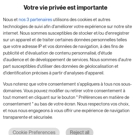
Votre vie privée est importante
Profitez de notre version d'essai de 14 jours et
Nous et
nos 3 partenaires
utilisons des cookies et autres
donnez un coup de fouet à votre entreprise,
technologies de suivi afin d'améliorer votre expérience sur notre site
sans aucune obligation.
internet. Nous sommes susceptibles de stocker et/ou d'enregistrer
sur un appareil et de traiter certaines données personnelles telles
Réservez une réunion pour commencer votre
que votre adresse IP et vos données de navigation, à des fins de
essai gratuit de 14 jours.
publicité et d'évaluation de contenu personnalisé, d'étude
d'audience et de développement de services. Nous sommes d'autre
part susceptibles d'utiliser des données de géolocalisation et
d'identification précises à partir d'analyses d'appareil.
Commencer l'essai gratuit
Vous noterez que votre consentement s'appliquera à tous nos sous-
domaines. Vous pouvez modifier ou retirer votre consentement à
tout moment en cliquant sur le bouton " Préférences en matière de
Prenez rendez-vous
consentement " au bas de votre écran. Nous respectons vos choix,
et nous nous engageons à vous offrir une expérience de navigation
transparente et sécurisée.
Cookie Preferences
Reject all